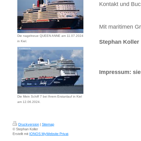
Kontakt und Buc
Mit maritimen G
Die nagelneue QUEEN ANNE am 11.07.2024
Stephan Koller
in Kiel.
Impressum: si
Die Mein Schiff 7 bei Ihrem Erstanlauf in Kiel
am 12.06.2024.
Druckversion
|
Sitemap
© Stephan Koller
Erstellt mit
IONOS MyWebsite Privat
.