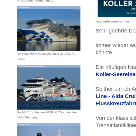
Amsterdam - Netherlands.
www.koller-seereisen.de
Sehr geehrte D
immer wieder wu
könnte.
Die Sun Princess im April 2024 in Genua /
Italien.
Die häufigen Na
Koller-Seereis
Seither bin ich 
Line - Aida Cru
Flusskreuzfahrt
Die MSC Euribia am 14.06.2025 auslaufend
Von der klassisc
Kiel - Germany.
Transatlantiklin