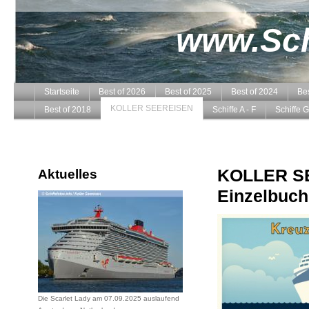
www.Schi
Startseite
Best of 2026
Best of 2025
Best of 2024
Bes
KOLLER SEEREISEN
Best of 2018
Schiffe A - F
Schiffe G
KOLLER SE
Aktuelles
Einzelbuc
Die Scarlet Lady am 07.09.2025 auslaufend