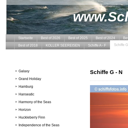
www.Schi
Startseite
Best of 2026
Best of 2025
Best of 2024
Bes
Schiffe G
Best of 2018
KOLLER SEEREISEN
Schiffe A - F
Galaxy
Schiffe G - N
Grand Holiday
Hamburg
Hanseatic
Harmony of the Seas
Horizon
Huckleberry Finn
Independence of the Seas