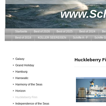
www.Schi
Startseite
Best of 2026
Best of 2025
Best of 2024
Bes
Best of 2018
KOLLER SEEREISEN
Schiffe A - F
Schiffe G
Galaxy
Huckleberry F
Grand Holiday
Hamburg
Hanseatic
Harmony of the Seas
Horizon
Huckleberry Finn
Independence of the Seas