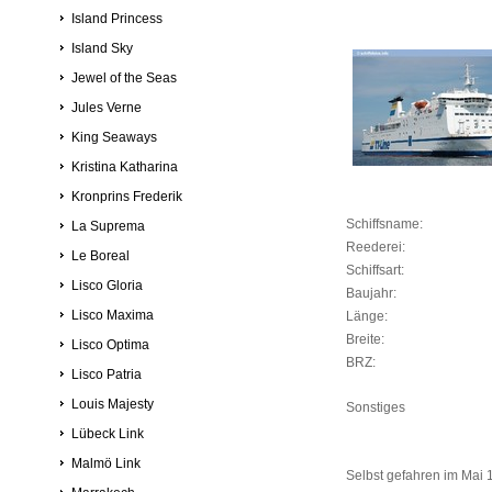
Island Princess
Island Sky
Jewel of the Seas
Jules Verne
King Seaways
Kristina Katharina
Kronprins Frederik
Schiffsname:
La Suprema
Reederei:
Le Boreal
Schiffsart:
Lisco Gloria
Baujahr:
Lisco Maxima
Länge:
Breite:
Lisco Optima
BRZ:
Lisco Patria
Louis Majesty
Sonstiges
Lübeck Link
Malmö Link
Selbst gefahren im Mai 