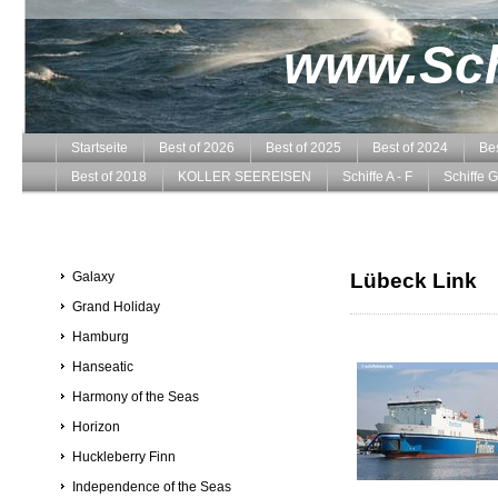
www.Schi
Startseite
Best of 2026
Best of 2025
Best of 2024
Bes
Best of 2018
KOLLER SEEREISEN
Schiffe A - F
Schiffe G
Galaxy
Lübeck Link
Grand Holiday
Hamburg
Hanseatic
Harmony of the Seas
Horizon
Huckleberry Finn
Independence of the Seas