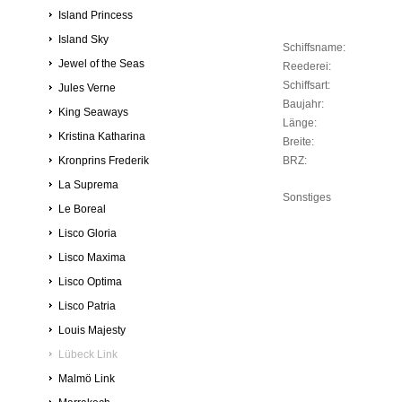
Island Princess
Island Sky
Schiffsname:
Jewel of the Seas
Reederei:
Schiffsart:
Jules Verne
Baujahr:
King Seaways
Länge:
Kristina Katharina
Breite:
Kronprins Frederik
BRZ:
La Suprema
Sonstiges
Le Boreal
Lisco Gloria
Lisco Maxima
Lisco Optima
Lisco Patria
Louis Majesty
Lübeck Link
Malmö Link