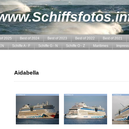
www.Schiffsfotos.in
 of 2025
Best of 2024
Best of 2023
Best of 2022
Best of 2021
EN
Schiffe A - F
Schiffe G - N
Schiffe O - Z
Maritimes
Impres
Aidabella