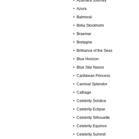
Azamara Journey
Azura
Balmoral
Birka Stockholm
Braemar
Bretagne
Brilliance of the Seas
Blue Horizon
Blue Star Naxos
Caribbean Princess
Carnival Splendor
Cathage
Celebrity Solstice
Celebrity Eclipse
Celebrity Silhouette
Celebrity Equinox
Celebrity Summit