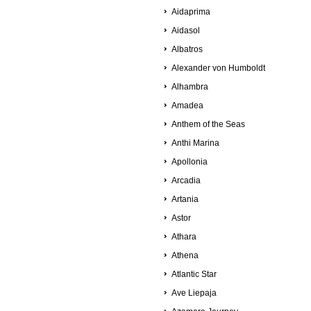
Aidaprima
Aidasol
Albatros
Alexander von Humboldt
Alhambra
Amadea
Anthem of the Seas
Anthi Marina
Apollonia
Arcadia
Artania
Astor
Athara
Athena
Atlantic Star
Ave Liepaja