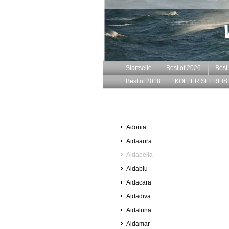
Startseite
Best of 2026
Best
Best of 2018
KOLLER SEEREIS
Adonia
Aidaaura
Aidabella
Aidablu
Aidacara
Aidadiva
Aidaluna
Aidamar