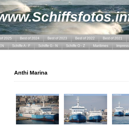
www.Schiffsfotos.in
 of 2025
Best of 2024
Best of 2023
Best of 2022
Best of 2021
EN
Schiffe A - F
Schiffe G - N
Schiffe O - Z
Maritimes
Impres
Anthi Marina