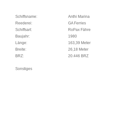
Schiffsname:
Anthi Marina
Reederei:
GA Ferries
Schiffsart:
RoPax Fähre
Baujahr:
1980
Länge:
163,39 Meter
Breite:
26,18 Meter
BRZ:
20.446 BRZ
Sonstiges