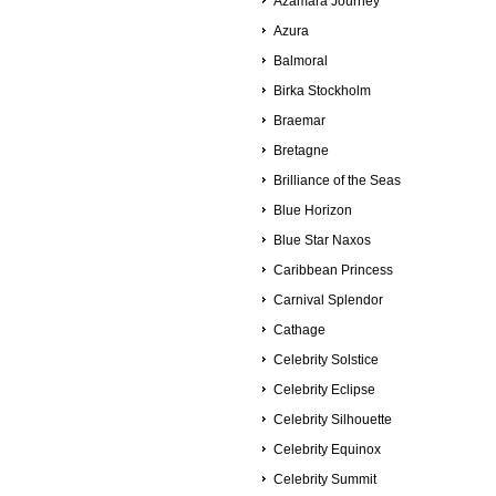
Azamara Journey
Azura
Balmoral
Birka Stockholm
Braemar
Bretagne
Brilliance of the Seas
Blue Horizon
Blue Star Naxos
Caribbean Princess
Carnival Splendor
Cathage
Celebrity Solstice
Celebrity Eclipse
Celebrity Silhouette
Celebrity Equinox
Celebrity Summit