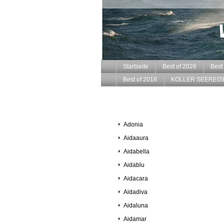
Startseite
Best of 2026
Best
Best of 2018
KOLLER SEEREIS
Adonia
Aidaaura
Aidabella
Aidablu
Aidacara
Aidadiva
Aidaluna
Aidamar