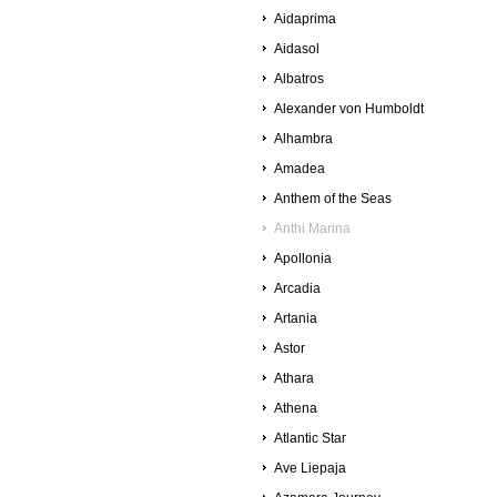
Aidaprima
Aidasol
Albatros
Alexander von Humboldt
Alhambra
Amadea
Anthem of the Seas
Anthi Marina
Apollonia
Arcadia
Artania
Astor
Athara
Athena
Atlantic Star
Ave Liepaja