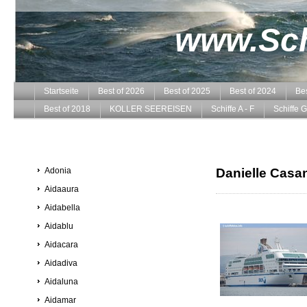
www.Schi
Startseite
Best of 2026
Best of 2025
Best of 2024
Bes
Best of 2018
KOLLER SEEREISEN
Schiffe A - F
Schiffe G
Adonia
Danielle Casa
Aidaaura
Aidabella
Aidablu
Aidacara
Aidadiva
Aidaluna
Aidamar