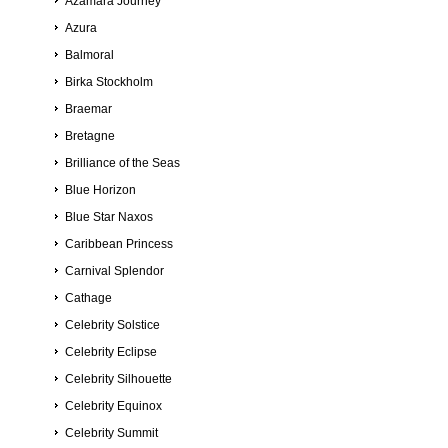
Azamara Journey
Azura
Balmoral
Birka Stockholm
Braemar
Bretagne
Brilliance of the Seas
Blue Horizon
Blue Star Naxos
Caribbean Princess
Carnival Splendor
Cathage
Celebrity Solstice
Celebrity Eclipse
Celebrity Silhouette
Celebrity Equinox
Celebrity Summit