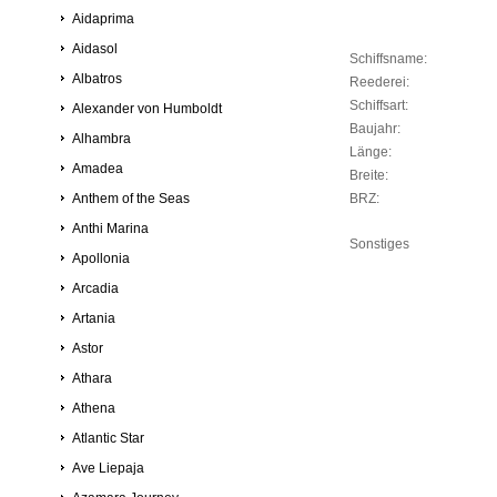
Aidaprima
Aidasol
Schiffsname:
Albatros
Reederei:
Schiffsart:
Alexander von Humboldt
Baujahr:
Alhambra
Länge:
Amadea
Breite:
Anthem of the Seas
BRZ:
Anthi Marina
Sonstiges
Apollonia
Arcadia
Artania
Astor
Athara
Athena
Atlantic Star
Ave Liepaja