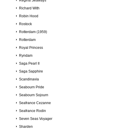
Regina Seaways
Richard With
Robin Hood
Rostock
Rotterdam (1959)
Rotterdam
Royal Princess
Ryndam
Saga Pearl II
Saga Sapphire
Scandinavia
Seabourn Pride
Seabourn Sojourn
Seafrance Cezanne
Seafrance Rodin
Seven Seas Voyager
Sharden