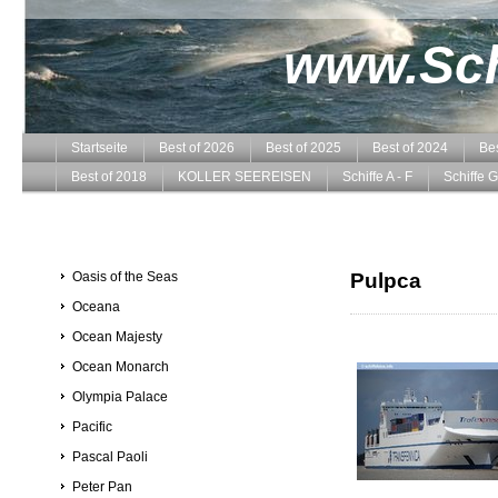
www.Schi
Startseite
Best of 2026
Best of 2025
Best of 2024
Bes
Best of 2018
KOLLER SEEREISEN
Schiffe A - F
Schiffe G
Oasis of the Seas
Pulpca
Oceana
Ocean Majesty
Ocean Monarch
Olympia Palace
Pacific
Pascal Paoli
Peter Pan