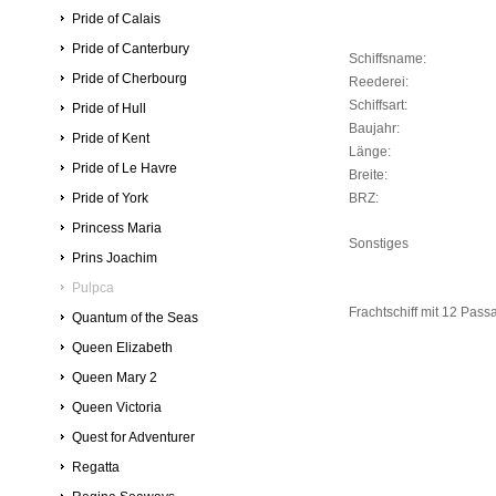
Pride of Calais
Pride of Canterbury
Schiffsname:
Pride of Cherbourg
Reederei:
Schiffsart:
Pride of Hull
Baujahr:
Pride of Kent
Länge:
Pride of Le Havre
Breite:
Pride of York
BRZ:
Princess Maria
Sonstiges
Prins Joachim
Pulpca
Frachtschiff mit 12 Pass
Quantum of the Seas
Queen Elizabeth
Queen Mary 2
Queen Victoria
Quest for Adventurer
Regatta