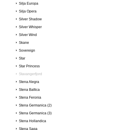
Silja Europa
Silja Opera
Silver Shadow
Silver Whisper
Silver Wind
Skane
Sovereign
Star
Star Princess
Stavangerfjord
Stena Alegra
Stena Baltica
Stena Feronia
Stena Germanica (2)
Stena Germanica (3)
Stena Hollandica
Stena Saga