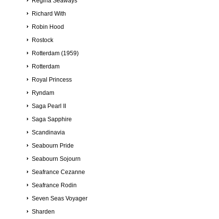
Regina Seaways
Richard With
Robin Hood
Rostock
Rotterdam (1959)
Rotterdam
Royal Princess
Ryndam
Saga Pearl II
Saga Sapphire
Scandinavia
Seabourn Pride
Seabourn Sojourn
Seafrance Cezanne
Seafrance Rodin
Seven Seas Voyager
Sharden