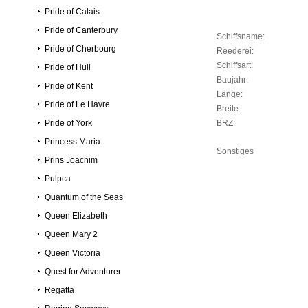
Pride of Calais
Pride of Canterbury
Schiffsname:
Pride of Cherbourg
Reederei:
Schiffsart:
Pride of Hull
Baujahr:
Pride of Kent
Länge:
Pride of Le Havre
Breite:
Pride of York
BRZ:
Princess Maria
Sonstiges
Prins Joachim
Pulpca
Quantum of the Seas
Queen Elizabeth
Queen Mary 2
Queen Victoria
Quest for Adventurer
Regatta