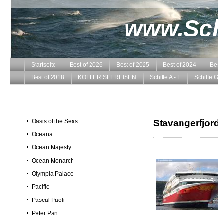
www.Schi
Startseite
Best of 2026
Best of 2025
Best of 2024
Bes
Best of 2018
KOLLER SEEREISEN
Schiffe A - F
Schiffe G
Oasis of the Seas
Stavangerfjor
Oceana
Ocean Majesty
Ocean Monarch
Olympia Palace
Pacific
Pascal Paoli
Peter Pan