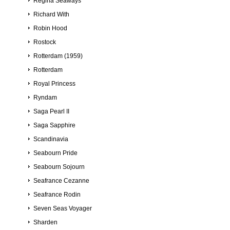
Regina Seaways
Richard With
Robin Hood
Rostock
Rotterdam (1959)
Rotterdam
Royal Princess
Ryndam
Saga Pearl II
Saga Sapphire
Scandinavia
Seabourn Pride
Seabourn Sojourn
Seafrance Cezanne
Seafrance Rodin
Seven Seas Voyager
Sharden