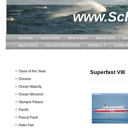
www.Schi
Startseite
Best of 2026
Best of 2025
Best of 2024
Bes
Best of 2018
KOLLER SEEREISEN
Schiffe A - F
Schiffe G
Oasis of the Seas
Superfast VIII
Oceana
Ocean Majesty
Ocean Monarch
Olympia Palace
Pacific
Pascal Paoli
Peter Pan