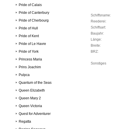
Pride of Calais
Pride of Canterbury
Schiffsname:
Pride of Cherbourg
Reederei:
Schiffsart:
Pride of Hull
Baujahr:
Pride of Kent
Länge:
Pride of Le Havre
Breite:
Pride of York
BRZ:
Princess Maria
Sonstiges
Prins Joachim
Pulpca
Quantum of the Seas
Queen Elizabeth
Queen Mary 2
Queen Victoria
Quest for Adventurer
Regatta