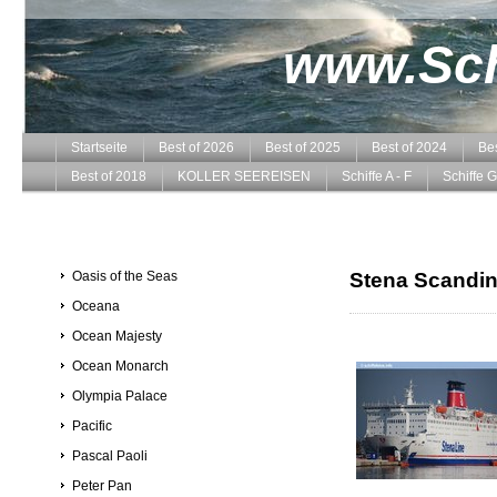
www.Schi
Startseite
Best of 2026
Best of 2025
Best of 2024
Bes
Best of 2018
KOLLER SEEREISEN
Schiffe A - F
Schiffe G
Oasis of the Seas
Stena Scandin
Oceana
Ocean Majesty
Ocean Monarch
Olympia Palace
Pacific
Pascal Paoli
Peter Pan