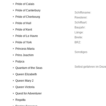
Pride of Calais
Pride of Canterbury
Schiffsname:
Pride of Cherbourg
Reederei:
Schiffsart:
Pride of Hull
Baujahr:
Pride of Kent
Länge:
Pride of Le Havre
Breite:
Pride of York
BRZ:
Princess Maria
Sonstiges
Prins Joachim
Pulpca
Selbst gefahren im Dez
Quantum of the Seas
Queen Elizabeth
Queen Mary 2
Queen Victoria
Quest for Adventurer
Regatta