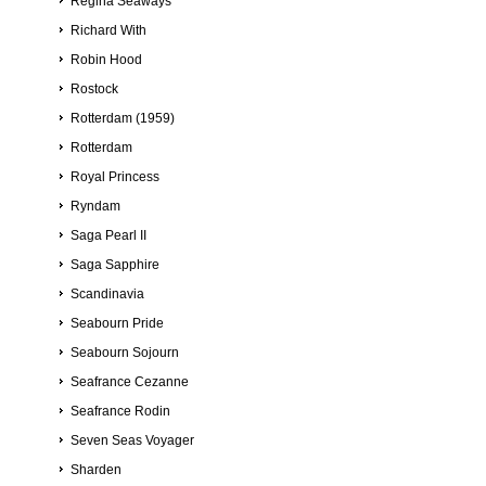
Regina Seaways
Richard With
Robin Hood
Rostock
Rotterdam (1959)
Rotterdam
Royal Princess
Ryndam
Saga Pearl II
Saga Sapphire
Scandinavia
Seabourn Pride
Seabourn Sojourn
Seafrance Cezanne
Seafrance Rodin
Seven Seas Voyager
Sharden